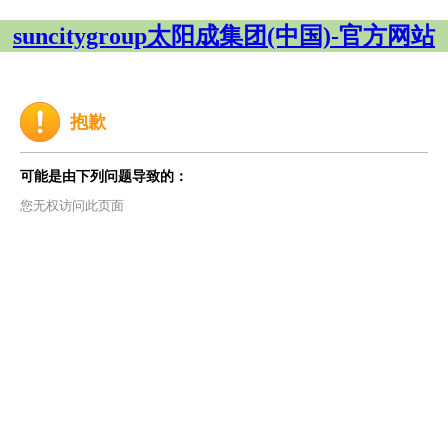
suncitygroup太阳成集团(中国)-官方网站
抱歉
可能是由下列问题导致的：
您无权访问此页面