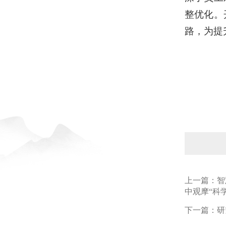
整
优化
。
路，为提
上一篇：
智
中观摩“科
下一篇：
研