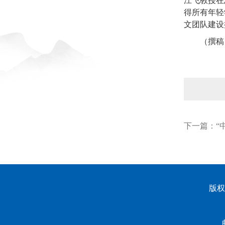
江飞教授在
得所有年轻
文团队建设
（撰稿
下一篇：
“
版权