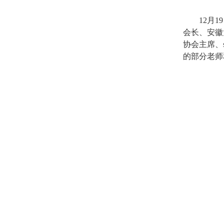
12
月
19
会长、安徽
协会主席、
的部分老师