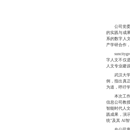
公司党
的实践与成
系的数字人
产学研合作
sunc
字人文不仅
人文专业建
武汉大
例，指出真
为道，呼吁学
本次工
信息公司教授
智能时代人文
践成果，演
统”及其 A
在公司