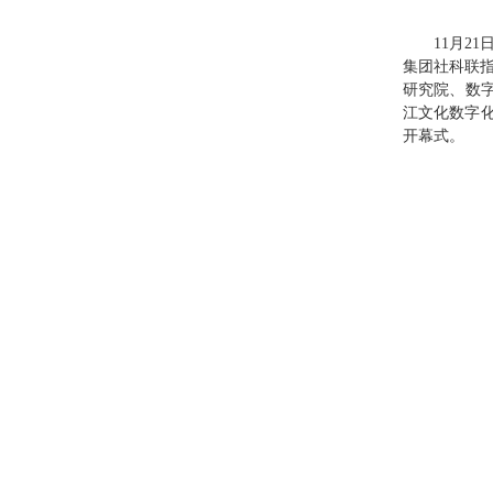
11月2
集团社科联指导
研究院、数
江文化数字化
开幕式。