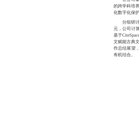
的跨学科培养
化数字化保
分组研
元，公司计
基于Cite
文赋能古典
作总结展望
有机结合。