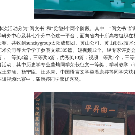
本次活动分为“阅文书”和“览徽州”两个阶段。其中，“阅文书”阶段
学研究中心及其七个分中心这一平台，面向省内十所高校组织在
大赛。共收到suncitygroup太阳成集团、黄山公司、黄山职
艺术公司等大学学子参赛文章305篇、短视频12个。经专家评委
篇，二等奖4篇，三等奖6篇，优秀奖10篇；视频二等奖1个，三
育活动，其中历史学专业董灿同学荣获征文一等奖，学科教学（
业王梦涵、杨宁臣、汪炽青、中国语言文学类潘康婷等同学荣获
在短视频比赛中，潘康婷同学获优秀奖。