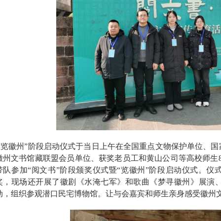
“览徽州”阶段启动仪式于当日上午在全国重点文物保护单位、
徽州文书馆藏联盟会员单位、获奖老员工和黄山公司等高校师生
带队参加“阅文书”阶段颁奖仪式暨“览徽州”阶段启动仪式。仪
奖，现场还开展了徽剧《水淹七军》和歌曲《梦寻徽州》展演
动，组织参观潜口民宅博物馆。让与会嘉宾和师生亲身感受徽州