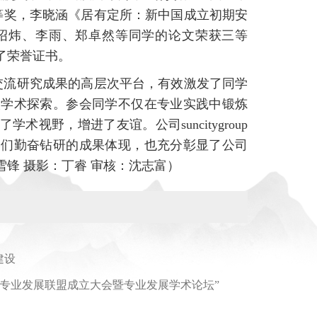
等奖，李晓涵《居有定所：新中国成立初期安
绍炜、李雨、郑卓然等同学的论文荣获三等
了荣誉证书。
交流研究成果的高层次平台，有效激发了同学
入学术探索。参会同学不仅在专业实践中锻炼
视野，增进了友谊。公司suncitygroup
学们勤奋钻研的成果体现，也充分彰显了公司
锋 摄影：丁睿 审核：沈志富）
建设
字人文专业发展联盟成立大会暨专业发展学术论坛”