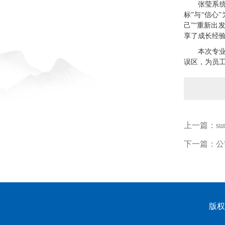
张莹系
标”与“信
己”“重新出
享了成长经
本次专
误区，为员
上一篇：
s
下一篇：
公
版权