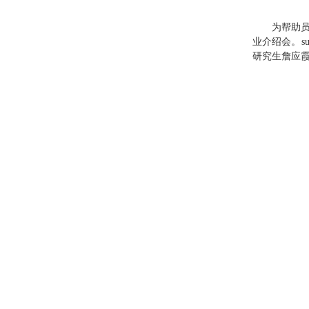
为帮助员
业介绍会。s
研究生詹应霞